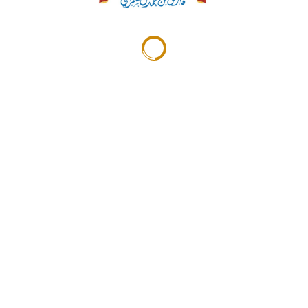
أكد قانونيون أن المشرع البحريني كان موفقاً في
وضع نصوص قانونية تتناسب مع الوضع الاستثماري
في مملكة البحرين والرغبة في زيادة التبادل التجاري
مع الكثير من الدول سواء من دول مجلس التعاون
أو الأجنبية وبث روح الاستثمار في نفوس المواطنين
أولاً بأولوية الاستثمار داخل الوطن، وجذب
الاستثمارات الأجنبية التي من شأنها إحداث طفرة
اقتصادية جيدة على أرض مملكتنا الحبيبة، ورغم كون
المشرع لم يصدر قانوناً خاصاً بالاستثمار الأجنبي
والمناطق الحرة، إلا أن النصوص والقوانين التي
وردت في التشريع البحريني كافية لتحقيق الغرض
من جذب العديد من الاستثمارات الأجنبية
من جانبه، أشار النائب الثاني لرئيس مجلس النواب
أحمد قراطة أن مملكة البحرين، وفي ظل المسيرة
التنموية الشاملة لحضرة صاحب الجلالة الملك حمد