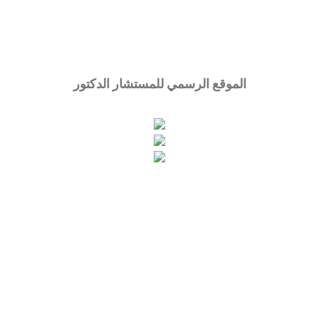
المسؤولية القانونية للمحامين
الموقع الرسمي للمستشار الدكتور
تحت رعاية: المركز الدولي الخليجي
مكان الانعقاد: عن بعد
الفترة: 2024-08-21 - 2024-08-21
عدد الساعات التدريبية: 2
الفعاليات
تابعنا على: