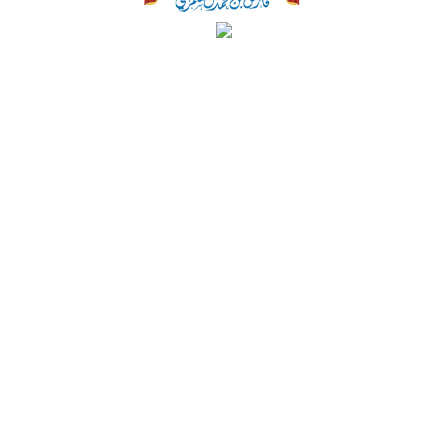
عدد الساعات التدريبية: 10
الفعاليات
تابعنا على:
المستشار الدكتور فارس بن محمد بن مطر الشمري سعودي
الجنسية ، ويرجع نسبه الى عشائر الفايد الأسلمية من قبيلة شمر،
اهتم المستشار فارس في طفولته وشبابه المبكر بالقراءة