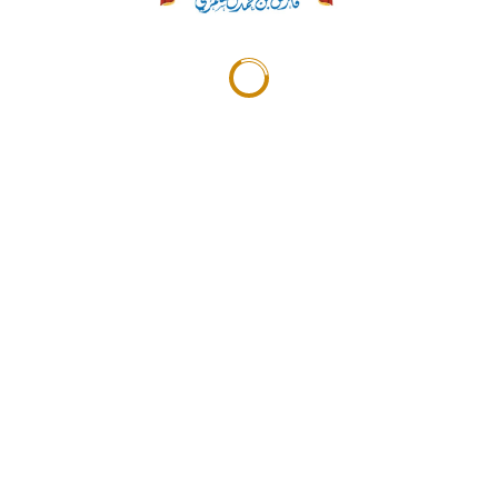
عدد الساعات التدريبية: 5
الفعاليات
تابعنا على:
المستشار الدكتور فارس بن محمد بن مطر الشمري سعودي
الجنسية ، ويرجع نسبه الى عشائر الفايد الأسلمية من قبيلة شمر،
اهتم المستشار فارس في طفولته وشبابه المبكر بالقراءة